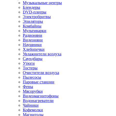
Музыкальные центры
Блендеры
DVD-плееры
Электробритвы
Эпиляторы
Комбайны
Мультиварки
Радионяни
Видеоняни
Наушники
Хлебопечки
Увлажнители воздуха
Саундбары
Утюги
Тостеры
Очистители воздуха
Пылесосы
Паровые станции
Фены
Мясорубки
Видеомагнитофоны
Водонагреватели
Чайники
Кофемолки
Магнитолы