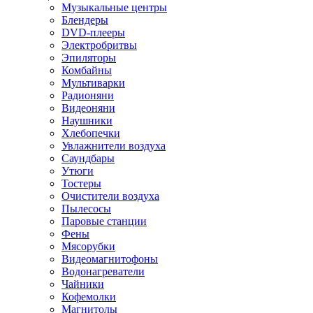
Музыкальные центры
Блендеры
DVD-плееры
Электробритвы
Эпиляторы
Комбайны
Мультиварки
Радионяни
Видеоняни
Наушники
Хлебопечки
Увлажнители воздуха
Саундбары
Утюги
Тостеры
Очистители воздуха
Пылесосы
Паровые станции
Фены
Мясорубки
Видеомагнитофоны
Водонагреватели
Чайники
Кофемолки
Магнитолы