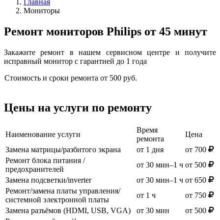
Главная
Мониторы
Ремонт мониторов Philips от 45 минут
Закажите ремонт в нашем сервисном центре и получите
исправный монитор с гарантией до 1 года
Стоимость и сроки ремонта
от
500
руб
.
Цены на услуги по ремонту
Время
Наименование услуги
Цена
ремонта
Замена матрицы/разбитого экрана
от 1 дня
от 700
Ремонт блока питания /
от 30 мин–1 ч
от 500
предохранителей
Замена подсветки/inverter
от 30 мин–1 ч
от 650
Ремонт/замена платы управления/
от 1 ч
от 750
системной электронной платы
Замена разъёмов (HDMI, USB, VGA)
от 30 мин
от 500