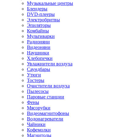
Музыкальные центры
Блендеры
DVD-плееры
Электробритвы
Эпиляторы
Комбайны
Мультиварки
Радионяни
Видеоняни
Наушники
Хлебопечки
Увлажнители воздуха
Саундбары
Утюги
Тостеры
Очистители воздуха
Пылесосы
Паровые станции
Фены
Мясорубки
Видеомагнитофоны
Водонагреватели
Чайники
Кофемолки
Магнитолы