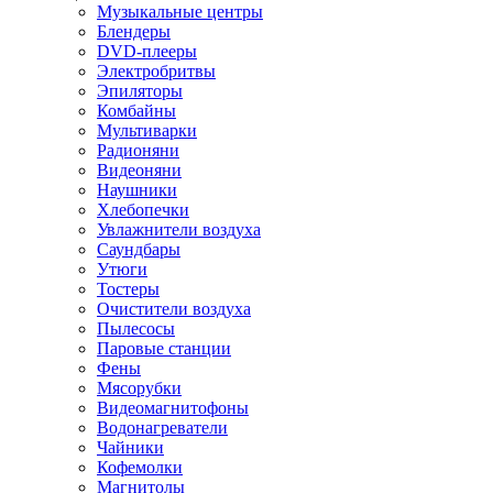
Музыкальные центры
Блендеры
DVD-плееры
Электробритвы
Эпиляторы
Комбайны
Мультиварки
Радионяни
Видеоняни
Наушники
Хлебопечки
Увлажнители воздуха
Саундбары
Утюги
Тостеры
Очистители воздуха
Пылесосы
Паровые станции
Фены
Мясорубки
Видеомагнитофоны
Водонагреватели
Чайники
Кофемолки
Магнитолы